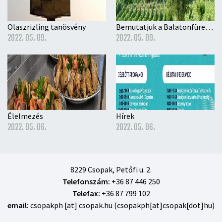
Olaszrizling tanösvény
Bemutatjuk a Balatonfüred-Csopaki Borvidéket
2022. 05. 09.
2022. 05. 09.
Élelmezés
Hírek
2022. 05. 06.
2022. 05. 06.
8229 Csopak, Petőfi u. 2.
Telefonszám:
+36 87 446 250
Telefax:
+36 87 799 102
email:
csopakph
[at]
csopak
.
hu
(csopakph[at]csopak[dot]hu)