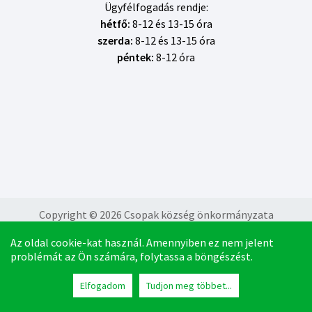
Ügyfélfogadás rendje:
hétfő:
8-12 és 13-15 óra
szerda:
8-12 és 13-15 óra
péntek:
8-12 óra
Copyright © 2026
Csopak község önkormányzata
Az oldal cookie-kat használ. Amennyiben ez nem jelent
Adatvédelmi tájékoztató
problémát az Ön számára, folytassa a böngészést.
Lábléc
Impresszum
CSOPAK
Elfogadom
Tudjon meg többet...
Jogi nyilatkozat