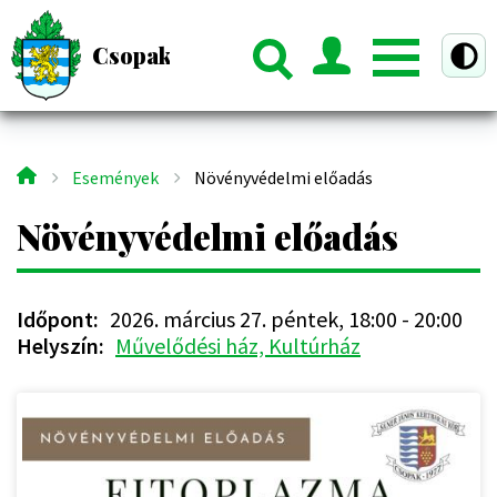
Ugrás
a
Csopak Község Hivatalos Honlapja
ztú nézet
tartalomra
Események
Növényvédelmi előadás
Morzsa
Növényvédelmi előadás
Időpont
2026. március 27. péntek, 18:00
-
20:00
Helyszín
Művelődési ház, Kultúrház