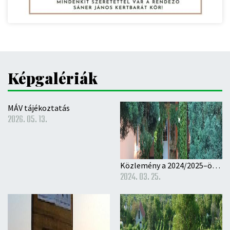
Képgalériák
MÁV tájékoztatás
2026. 05. 13.
Közlemény a 2024/2025–ös nevelési évre történő óvodai beíratás rendjéről
2024. 03. 25.