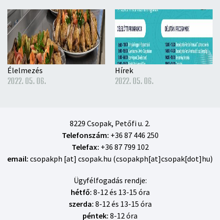
Élelmezés
Hírek
2022. 05. 06.
2022. 05. 06.
8229 Csopak, Petőfi u. 2.
Telefonszám:
+36 87 446 250
Telefax:
+36 87 799 102
email:
csopakph
[at]
csopak
.
hu
(csopakph[at]csopak[dot]hu)
Ügyfélfogadás rendje:
hétfő:
8-12 és 13-15 óra
szerda:
8-12 és 13-15 óra
péntek:
8-12 óra