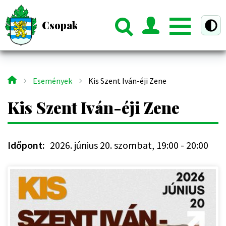
Ugrás
a
Csopak Község Hivatalos Honlapja
ztú nézet
tartalomra
Események
Kis Szent Iván-éji Zene
Morzsa
Kis Szent Iván-éji Zene
Időpont
2026. június 20. szombat, 19:00
-
20:00