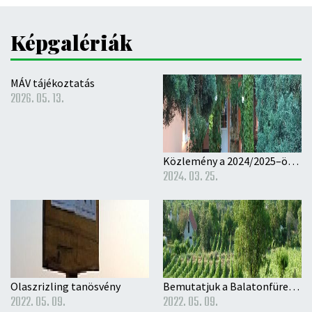
Képgalériák
MÁV tájékoztatás
2026. 05. 13.
Közlemény a 2024/2025–ös nevelési évre történő óvodai beíratás rendjéről
2024. 03. 25.
Olaszrizling tanösvény
Bemutatjuk a Balatonfüred-Csopaki Borvidéket
2022. 05. 09.
2022. 05. 09.