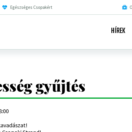
Egészséges Csopakért
O
HÍREK
sség gyűjtés
8:00
rkavadászat!