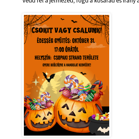
Vedd fel a jelmezed, fogd a kosarad és irány 