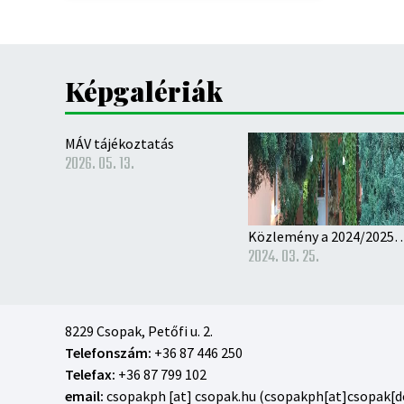
Képgalériák
MÁV tájékoztatás
2026. 05. 13.
Közlemény a 2024/2025–ös nevelési évre történő ó
2024. 03. 25.
8229 Csopak, Petőfi u. 2.
Telefonszám:
+36 87 446 250
Telefax:
+36 87 799 102
email:
csopakph
[at]
csopak
.
hu
(csopakph[at]csopak[d