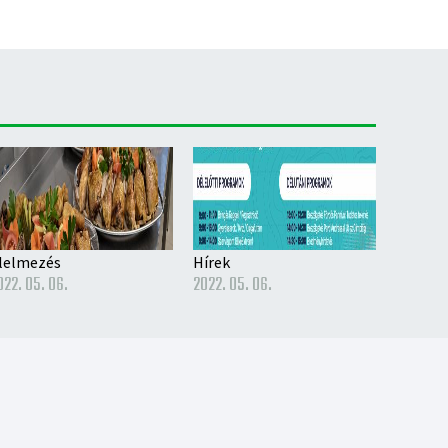
lelmezés
Hírek
022. 05. 06.
2022. 05. 06.