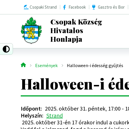
Ugrás
Csopaki Strand
Facebook
Gasztro és Bor
a
tartalomra
Csopak Község
Hivatalos
Honlapja
Események
Halloween-i édesség gyűjtés
Morzsa
Halloween-i éde
Időpont
2025. október 31. péntek, 17:00
-
1
Helyszín
Strand
2025. október 31-én 17 órakor indul a cuko