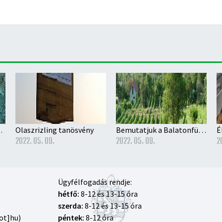
vodai beíratás rendjéről
Olaszrizling tanösvény
Bemutatjuk a Balatonfüred-Csopaki Borvidéket
É
2022. 05. 09.
2022. 05. 09.
2
Ügyfélfogadás rendje:
hétfő:
8-12 és 13-15 óra
szerda:
8-12 és 13-15 óra
ot]hu)
péntek:
8-12 óra