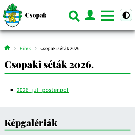
Ugrás
a
Csopak Község Hivatalos Honlapja
ztú nézet
tartalomra
Hírek
Csopaki séták 2026.
Morzsa
Csopaki séták 2026.
Fájl
2026_jul_poster.pdf
Képgalériák