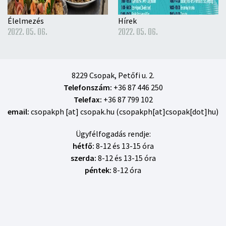
Élelmezés
Hírek
2022. 05. 06.
2022. 05. 06.
8229 Csopak, Petőfi u. 2.
Telefonszám:
+36 87 446 250
Telefax:
+36 87 799 102
email:
csopakph
[at]
csopak
.
hu
(csopakph[at]csopak[dot]hu)
Ügyfélfogadás rendje:
hétfő:
8-12 és 13-15 óra
szerda:
8-12 és 13-15 óra
péntek:
8-12 óra