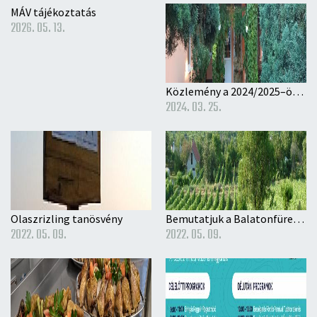
MÁV tájékoztatás
2026. 05. 13.
Közlemény a 2024/2025–ös nevelési évre történő óvodai beíratás rendjéről
2024. 03. 25.
Olaszrizling tanösvény
Bemutatjuk a Balatonfüred-Csopaki Borvidéket
2022. 05. 09.
2022. 05. 09.