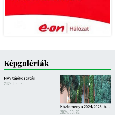
Képgalériák
MÁV tájékoztatás
2026. 05. 13.
Közlemény a 2024/2025–ös nevelési évre történő óvodai beíratás rendjéről
2024. 03. 25.