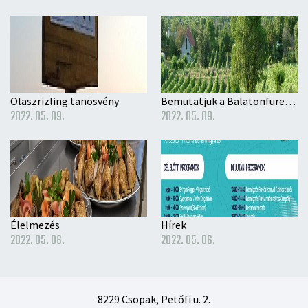
Olaszrizling tanösvény
Bemutatjuk a Balatonfüred-Csopaki Borvidéket
2022. 05. 09.
2022. 05. 09.
Élelmezés
Hírek
2022. 05. 06.
2022. 05. 06.
8229 Csopak, Petőfi u. 2.