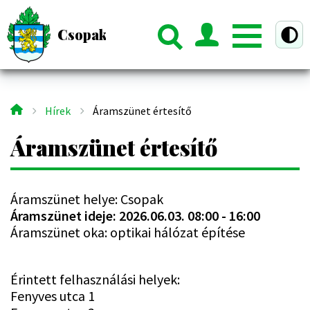
Ugrás
a
Csopak Község Hivatalos Honlapja
ztú nézet
tartalomra
Hírek
Áramszünet értesítő
Morzsa
Áramszünet értesítő
Áramszünet helye: Csopak
Áramszünet ideje: 2026.06.03. 08:00 - 16:00
Áramszünet oka: optikai hálózat építése
Érintett felhasználási helyek:
Fenyves utca 1