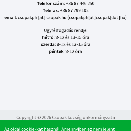
Telefonszám:
+36 87 446 250
Telefax:
+36 87 799 102
email:
csopakph
[at]
csopak
.
hu
(csopakph[at]csopak[dot]hu)
Ügyfélfogadás rendje:
hétfő:
8-12 és 13-15 óra
szerda:
8-12 és 13-15 óra
péntek:
8-12 óra
Copyright © 2026
Csopak község önkormányzata
Az oldal cookie-kat használ. Amennyiben ez nem jelent