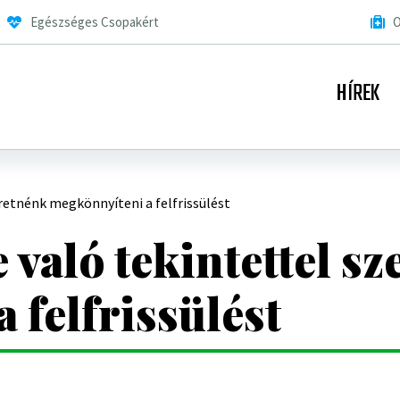
Egészséges Csopakért
O
HÍREK
eretnénk megkönnyíteni a felfrissülést
 való tekintettel s
 felfrissülést