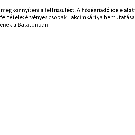
megkönnyíteni a felfrissülést. A hőségriadó ideje ala
 feltétele: érvényes csopaki lakcímkártya bemutatás
jenek a Balatonban!