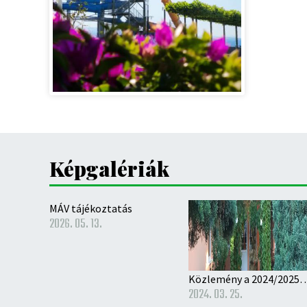
Képgalériák
MÁV tájékoztatás
2026. 05. 13.
Közlemény a 2024/2025–ös nevelési évre történő ó
2024. 03. 25.