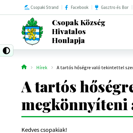
Ugrás
Csopaki Strand
Facebook
Gasztro és Bor
a
tartalomra
Csopak Község
Hivatalos
Honlapja
Hírek
A tartós hőségre való tekintettel sz
Morzsa
A tartós hőségre
megkönnyíteni a
Kedves csopakiak!