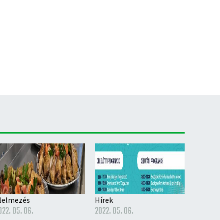
lelmezés
Hírek
022. 05. 06.
2022. 05. 06.