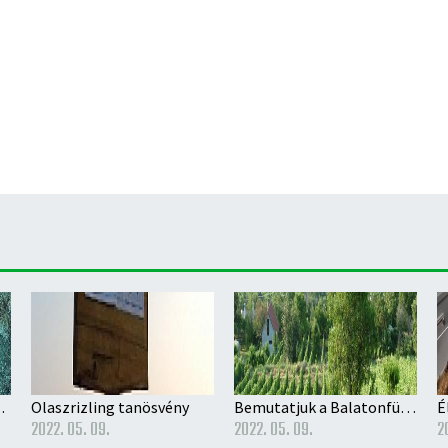
vodai beíratás rendjéről
Olaszrizling tanösvény
Bemutatjuk a Balatonfüred-Csopaki Borvidéket
É
2022. 05. 09.
2022. 05. 09.
2