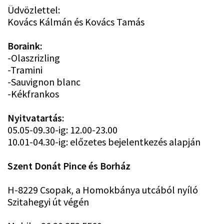
Üdvözlettel:
Kovács Kálmán és Kovács Tamás
Boraink:
-Olaszrizling
-Tramini
-Sauvignon blanc
-Kékfrankos
Nyitvatartás
:
05.05-09.30-ig: 12.00-23.00
10.01-04.30-ig: előzetes bejelentkezés alapján
Szent Donát Pince és Borház
H-8229 Csopak, a Homokbánya utcából nyíló
Szitahegyi út végén