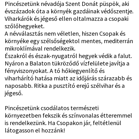
Pincészetünk névadója Szent Donát püspök, aki
évszázadok óta a környék gazdáinak védőszentje.
Viharkárók és jégeső ellen oltalmazza a csopaki
szőlőhegyeket.
A névválasztás nem véletlen, hiszen Csopak és
környéke egy szélsőségektol mentes, mediterrán
mikroklímával rendelkezik.
Északról és észak-nyugatról hegyek védik a falut.
Nyáron a Balaton tükröződő vízfelülete javítja a
fényviszonyokat. A tó hőkiegyenlítő és
viharhárító hatása miatt az időjárás szárazabb és
naposabb. Ritka a pusztító erejű szélvihar és a
jégeső.
Pincészetünk csodálatos természeti
környezetben fekszik és színvonalas étteremmel
is rendelkezünk. Ha Csopakon jár, feltétlenül
látogasson el hozzánk!