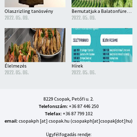
Olaszrizling tanösvény
Bemutatjuk a Balatonfüred-Csopaki Borvidéket
2022. 05. 09.
2022. 05. 09.
Élelmezés
Hírek
2022. 05. 06.
2022. 05. 06.
8229 Csopak, Petőfi u. 2.
Telefonszám:
+36 87 446 250
Telefax:
+36 87 799 102
email:
csopakph
[at]
csopak
.
hu
(csopakph[at]csopak[dot]hu)
Ügyfélfogadás rendje: