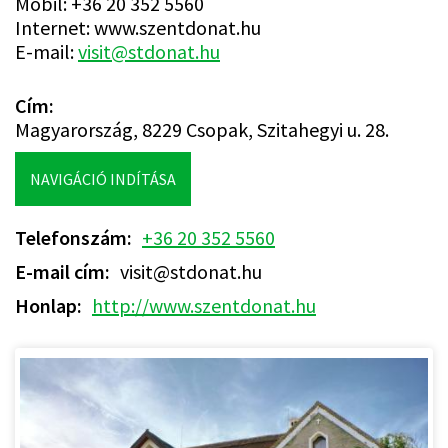
Mobil: +36 20 352 5560
Internet: www.szentdonat.hu
E-mail:
visit@stdonat.hu
Cím
Magyarország,
8229
Csopak,
Szitahegyi u. 28.
NAVIGÁCIÓ INDÍTÁSA
Telefonszám
+36 20 352 5560
E-mail cím
visit@stdonat.hu
Honlap
http://www.szentdonat.hu