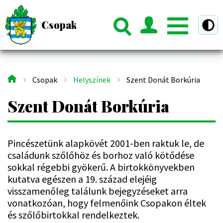
Ugrás
a
Csopak Község Hivatalos Honlapja
ztú nézet
tartalomra
Csopak
Helyszínek
Szent Donát Borkúria
Morzsa
Szent Donát Borkúria
Pincészetünk alapkövét 2001-ben raktuk le, de
családunk szőlőhöz és borhoz való kötődése
sokkal régebbi gyökerű. A birtokkönyvekben
kutatva egészen a 19. század elejéig
visszamenőleg találunk bejegyzéseket arra
vonatkozóan, hogy felmenőink Csopakon éltek
és szőlőbirtokkal rendelkeztek.