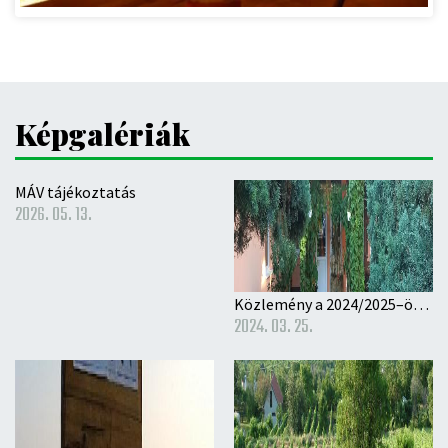
Képgalériák
MÁV tájékoztatás
2026. 05. 13.
Közlemény a 2024/2025–ös nevelési évre történő óvodai beíratás rendjéről
2024. 03. 25.