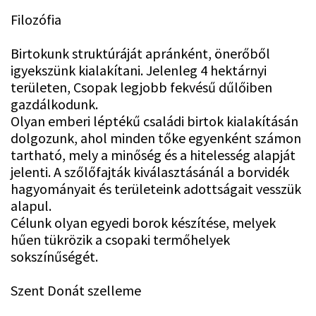
Filozófia
Birtokunk struktúráját apránként, önerőből
igyekszünk kialakítani. Jelenleg 4 hektárnyi
területen, Csopak legjobb fekvésű dűlőiben
gazdálkodunk.
Olyan emberi léptékű családi birtok kialakításán
dolgozunk, ahol minden tőke egyenként számon
tartható, mely a minőség és a hitelesség alapját
jelenti. A szőlőfajták kiválasztásánál a borvidék
hagyományait és területeink adottságait vesszük
alapul.
Célunk olyan egyedi borok készítése, melyek
hűen tükrözik a csopaki termőhelyek
sokszínűségét.
Szent Donát szelleme